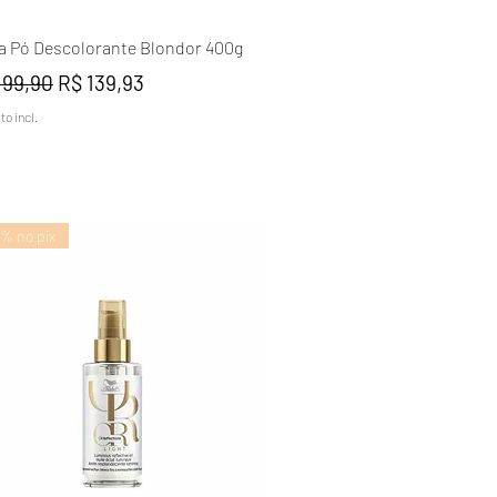
Visualização rápida
a Pó Descolorante Blondor 400g
ço normal
Preço promocional
199,90
R$ 139,93
o incl.
% no pix