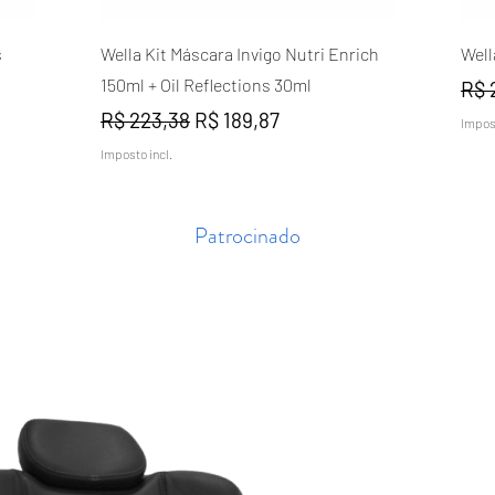
Visualização rápida
s
Wella Kit Máscara Invigo Nutri Enrich
Well
150ml + Oil Reflections 30ml
Pre
R$ 
Preço normal
Preço promocional
R$ 223,38
R$ 189,87
Impost
Imposto incl.
Patrocinado