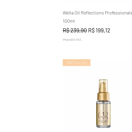
Visualização rápida
Wella Oil Reflections Professional
100ml
Preço normal
Preço promociona
R$ 239,90
R$ 199,12
Imposto incl.
-50% no pix