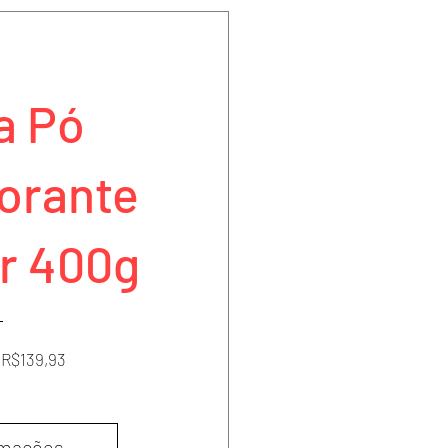
a Pó
orante
r 400g
Preço
Preço
R$139,93
normal
promocional
rmações