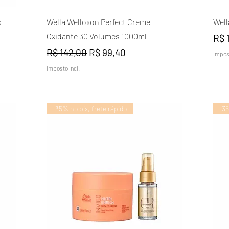
Visualização rápida
s
Wella Welloxon Perfect Creme
Well
Oxidante 30 Volumes 1000ml
Pre
R$ 
l
Preço normal
Preço promocional
R$ 142,00
R$ 99,40
Impost
Imposto incl.
-35% no pix, frete rápido
-35