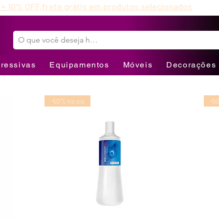
 + 10% OFF,
frete grátis em produtos selecionados
ressivas
Equipamentos
Móveis
Decorações
-50% no pix
-5