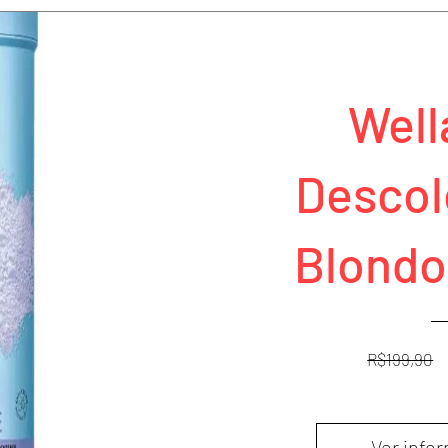
Well
Descol
Blondo
R$199,90
Ver info