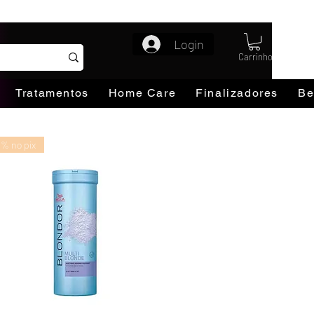
Login
Carrinho
Tratamentos
Home Care
Finalizadores
Be
0% no pix