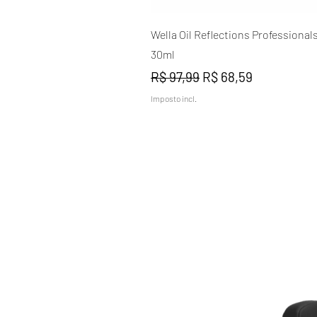
Visualização rápida
Wella Oil Reflections Professional
30ml
Preço normal
Preço promocional
R$ 97,99
R$ 68,59
Imposto incl.