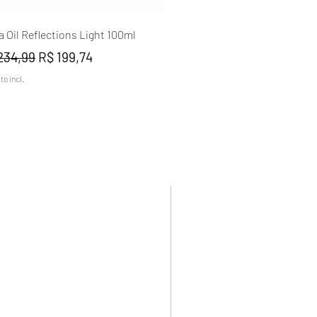
Visualização rápida
a Oil Reflections Light 100ml
ço normal
Preço promocional
234,99
R$ 199,74
o incl.