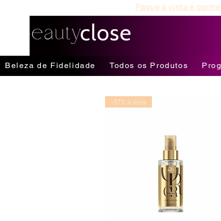
Até 12X Sem Juros
Pague à vista e ganhe
Beleza de Fidelidade
Todos os Produtos
Prog
-37% à vista