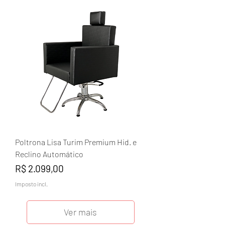
Poltrona Lisa Turim Premium Hid. e
Reclino Automático
Preço
R$ 2.099,00
Imposto incl.
Ver mais