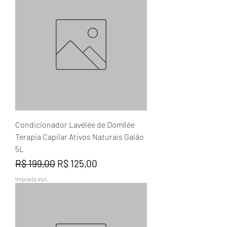
Condicionador Lavélée de Domílée
Terapia Capilar Ativos Naturais Galão
5L
Preço normal
Preço promocional
R$ 199,00
R$ 125,00
Imposto incl.