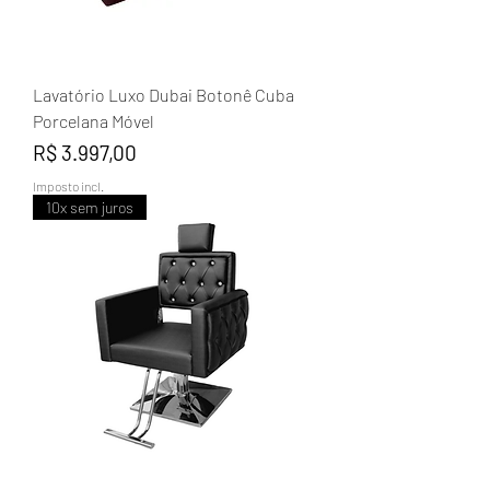
Lavatório Luxo Dubai Botonê Cuba
Porcelana Móvel
Preço
R$ 3.997,00
Imposto incl.
10x sem juros