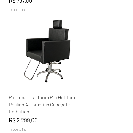
Preço
R$ 797,00
Imposto incl.
Poltrona Lisa Turim Pro Hid. Inox
Reclino Automático Cabeçote
Embutido
Preço
R$ 2.299,00
Imposto incl.