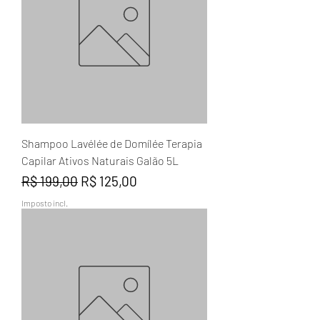
Shampoo Lavélée de Domílée Terapia
Capilar Ativos Naturais Galão 5L
Preço normal
Preço promocional
R$ 199,00
R$ 125,00
Imposto incl.