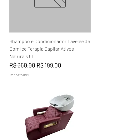
Shampoo e Condicionador Lavélée de
Domílée Terapia Capilar Ativos
Naturais 5L
Preço normal
Preço promocional
R$ 350,00
R$ 199,00
Imposto incl.