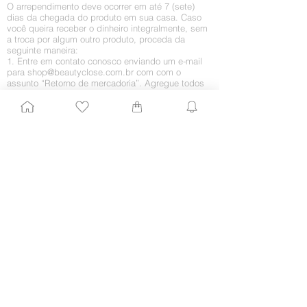
O arrependimento deve ocorrer em até 7 (sete)
dias da chegada do produto em sua casa. Caso
você queira receber o dinheiro integralmente, sem
a troca por algum outro produto, proceda da
seguinte maneira:
1. Entre em contato conosco enviando um e-mail
para
shop@beautyclose.com.br
com
com o
assunto “Retorno de mercadoria”. Agregue todos
os dados importantes, como CPF, nome e número
do pedido, nome completo e telefones para
contato. Ficaríamos muito contentes em saber o
motivo do retorno, embora isso fique a seu critério.
2. Assim que recebermos o pedido, enviaremos
um e-mail informando como o processo de envio
do produto deve ser feito para que esse valor não
seja cobrado de você.
3. Assim que recebermos o produto, daremos
baixa no estorno junto à operadora de crédito e ao
fornecedor. Esse pode não ser um processo
automático, logo o estorno poderá ser creditado
somente em sua próxima fatura.