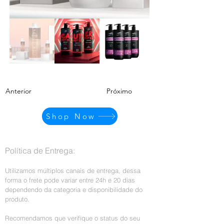
Anterior
Próximo
Shop Now
Política de Entrega:
Utilizamos múltiplos canais de entrega, dessa
forma o frete pode variar entre 24h e 20 dias
dependendo da categoria e disponibilidade do
produto.
Recomendamos que verifique o status do seu