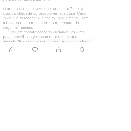
O arrependimento deve ocorrer em até 7 (sete)
dias da chegada do produto em sua casa. Caso
você queira receber o dinheiro integralmente, sem
a troca por algum outro produto, proceda da
seguinte maneira:
1. Entre em contato conosco enviando um e-mail
para
shop@beautyclose.com.br
com
com o
assunto “Retorno de mercadoria”. Agregue todos
os dados importantes, como CPF, nome e número
do pedido, nome completo e telefones para
contato. Ficaríamos muito contentes em saber o
motivo do retorno, embora isso fique a seu critério.
2. Assim que recebermos o pedido, enviaremos
um e-mail informando como o processo de envio
do produto deve ser feito para que esse valor não
seja cobrado de você.
3. Assim que recebermos o produto, daremos
baixa no estorno junto à operadora de crédito e ao
fornecedor. Esse pode não ser um processo
automático, logo o estorno poderá ser creditado
somente em sua próxima fatura.