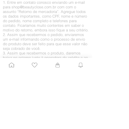
1. Entre em contato conosco enviando um e-mail
para
shop@beautyclose.com.br
com
com o
assunto “Retorno de mercadoria”. Agregue todos
os dados importantes, como CPF, nome e número
do pedido, nome completo e telefones para
contato. Ficaríamos muito contentes em saber o
motivo do retorno, embora isso fique a seu critério.
2. Assim que recebermos o pedido, enviaremos
um e-mail informando como o processo de envio
do produto deve ser feito para que esse valor não
seja cobrado de você.
3. Assim que recebermos o produto, daremos
baixa no estorno junto à operadora de crédito e ao
fornecedor. Esse pode não ser um processo
automático, logo o estorno poderá ser creditado
somente em sua próxima fatura.