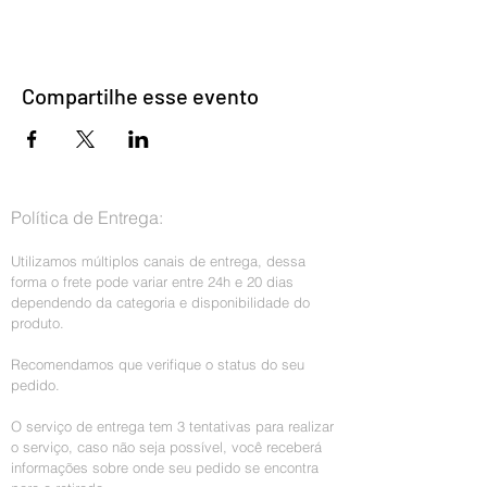
oportunidade para descrever os tópicos que
serão abordados ou incluir uma pequena
biografia. Se o evento for direcionado a um tipo
específico de audiência, certifique-se de
Compartilhe esse evento
mencionar isto aqui também.
Esta é sua oportunidade de animar as pessoas
para comparecerem no seu evento, portanto,
não tenha medo de mostrar personalidade e
entusiasmo! Incentive seus visitantes a se
Política de Entrega:
registrarem, preencherem o RSVP, ou
comprarem um ingresso hoje mesmo para
Utilizamos múltiplos canais de entrega, dessa
reservarem a vaga deles.
forma o frete pode variar entre 24h e 20 dias
dependendo da categoria e disponibilidade do
produto.
Recomendamos que verifique o status do seu
pedido.
O serviço de entrega tem 3 tentativas para realizar
o serviço, caso não seja possível, você receberá
informações sobre onde seu pedido se encontra