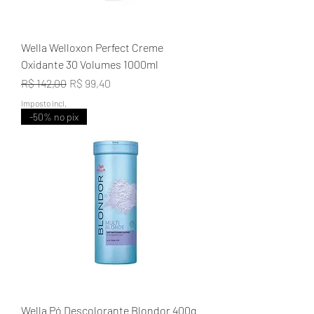
Wella Welloxon Perfect Creme
Oxidante 30 Volumes 1000ml
Preço normal
Preço promocional
R$ 142,00
R$ 99,40
Imposto incl.
-50% no pix
Wella Pó Descolorante Blondor 400g