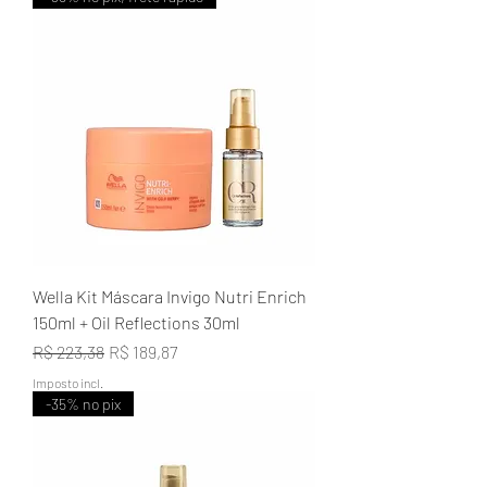
Wella Kit Máscara Invigo Nutri Enrich
150ml + Oil Reflections 30ml
Preço normal
Preço promocional
R$ 223,38
R$ 189,87
Imposto incl.
-35% no pix