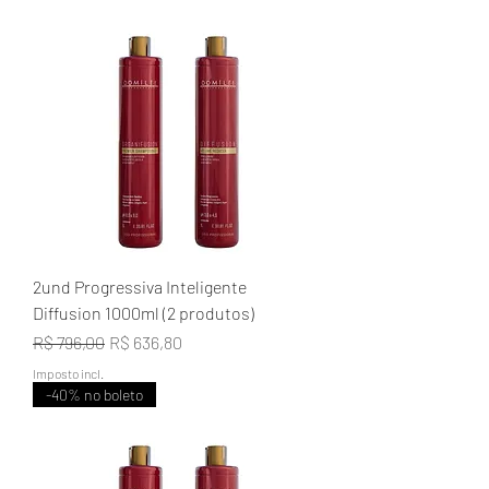
2und Progressiva Inteligente
Diffusion 1000ml (2 produtos)
Preço normal
Preço promocional
R$ 796,00
R$ 636,80
Imposto incl.
-40% no boleto