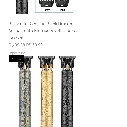
Barbeador Sem Fio Black Dragon
Acabamento Elétrico Bivolt Cabeça
Lavável
Preço normal
Preço promocional
R$ 99,98
R$ 39,99
Imposto incl.
-60%