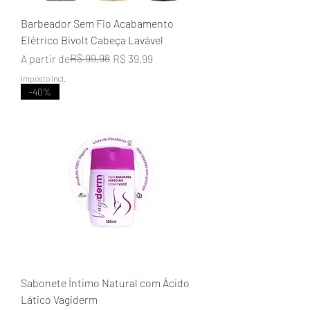
Barbeador Sem Fio Acabamento
Elétrico Bivolt Cabeça Lavável
Preço normal
Preço promocional
R$ 99,98
A partir de
R$ 39,99
Imposto incl.
-40%
Sabonete Íntimo Natural com Ácido
Lático Vagiderm