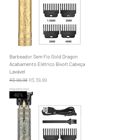
Barbeador Sem Fio Gold Dragon
Acabamento Elétrico Bivolt Cabeça
Lavável
Preço normal
Preço promocional
R$ 99,98
R$ 39,99
Imposto incl.
-60%