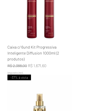
Caixa c/ 6und Kit Progressiva
Inteligente Diffusion 1000ml (2
produtos)
Preço normal
Preço promocional
R$ 2.388,00
R$ 1.671,60
Imposto incl.
-37% à vista