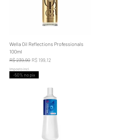
Wella Oil Reflections Professionals
100ml
Preço normal
Preço promocional
R$ 239,90
R$ 199,12
Imposto incl.
-50% no pix