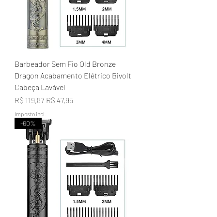
Barbeador Sem Fio Old Bronze
Dragon Acabamento Elétrico Bivolt
Cabeça Lavável
Preço normal
Preço promocional
R$ 119,87
R$ 47,95
Imposto incl.
-60%