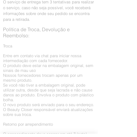
O serviço de entrega tem 3 tentativas para realizar
Amostra shampoo e ativo da Diffusion
Deixe agir por 30 minutos, depois
o serviço, caso não seja possível, você receberá
(selagem inteligente)
retira 50% do produto seque, escove e
informações sobre onde seu pedido se encontra
Amostra shampoo, condicionador e
pranche (180 graus celsius ou 355
para a retirada.
máscara The Cure
Fahrenheit)
Política de Troca, Devolução e
Amostra máscara desamareladora Ma
Lave o cabelo e finalize do seu modo.
Reembolso:
Blonde
Grátis, Goldan óleo de argan 15ml
Troca
Entre em contato via chat para iniciar nossa
intermediação com cada fornecedor.
O produto deve estar na embalagem original, sem
sinais de mau uso
Nossos fornecedores trocam apenas por um
mesmo produto.
Se você não tiver a embalagem original, pode
utilizar outra, desde que seja lacrada e não cause
Conte com a gente! Família Domílée
danos ao produto. Envolva o produto com plástico
bolha.
Você tem o Dom
O novo produto será enviado para o seu endereço.
O Beauty Closer responsável enviará atualizações
sobre sua troca.
Retorno por arrependimento
O arrependimento deve ocorrer em até 7 (sete)