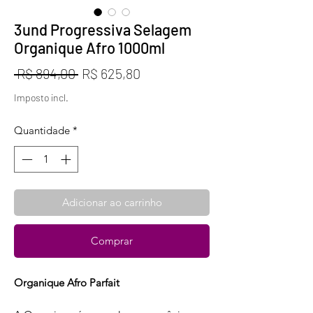
3und Progressiva Selagem
Organique Afro 1000ml
Preço
Preço
 R$ 894,00 
R$ 625,80
normal
promocional
Imposto incl.
Quantidade
*
Adicionar ao carrinho
Comprar
Organique Afro Parfait