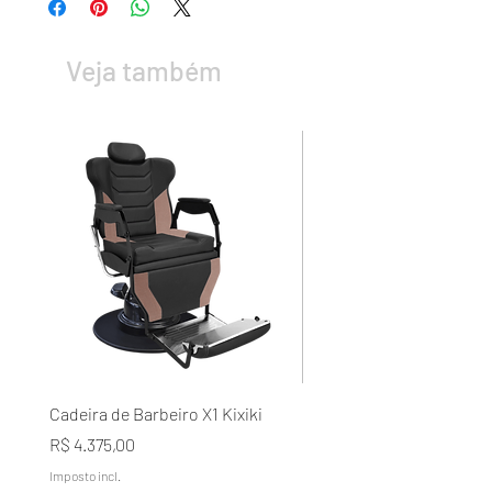
Veja também
Cadeira de Barbeiro X1 Kixiki
Condicionador Lavélée d
Domílée Terapia Capilar A
Preço
R$ 4.375,00
Naturais Galão 5L
Imposto incl.