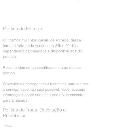
Preço normal
R$ 199,00
Imposto incl.
Política de Entrega:
Utilizamos múltiplos canais de entrega, dessa
forma o frete pode variar entre 24h e 20 dias
dependendo da categoria e disponibilidade do
produto.
Recomendamos que verifique o status do seu
pedido.
O serviço de entrega tem 3 tentativas para realizar
o serviço, caso não seja possível, você receberá
informações sobre onde seu pedido se encontra
para a retirada.
Política de Troca, Devolução e
Reembolso:
Troca