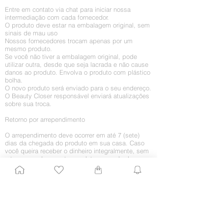
Entre em contato via chat para iniciar nossa
intermediação com cada fornecedor.
O produto deve estar na embalagem original, sem
sinais de mau uso
Nossos fornecedores trocam apenas por um
mesmo produto.
Se você não tiver a embalagem original, pode
utilizar outra, desde que seja lacrada e não cause
danos ao produto. Envolva o produto com plástico
bolha.
O novo produto será enviado para o seu endereço.
O Beauty Closer responsável enviará atualizações
sobre sua troca.
Retorno por arrependimento
O arrependimento deve ocorrer em até 7 (sete)
dias da chegada do produto em sua casa. Caso
você queira receber o dinheiro integralmente, sem
a troca por algum outro produto, proceda da
seguinte maneira:
1. Entre em contato conosco enviando um e-mail
para
shop@beautyclose.com.br
com
com o
assunto “Retorno de mercadoria”. Agregue todos
os dados importantes, como CPF, nome e número
do pedido, nome completo e telefones para
contato. Ficaríamos muito contentes em saber o