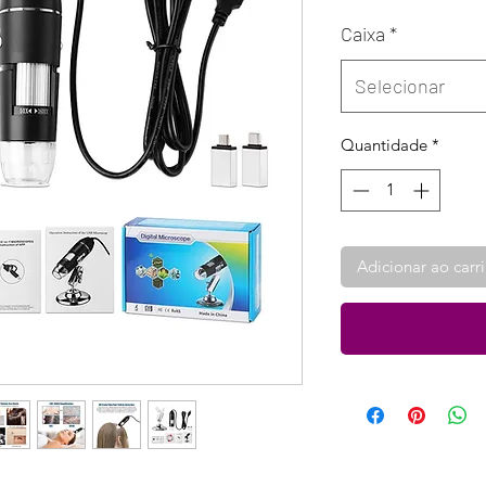
Caixa
*
Selecionar
Quantidade
*
Adicionar ao carr