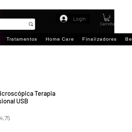
Login
Carrinho
Tratamentos
Home Care
Finalizadores
Be
icroscópica Terapia
ssional USB
Preço
4,75
promocional