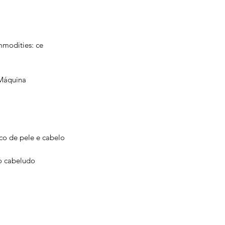
mmodities: ce
 Máquina
co de pele e cabelo
o cabeludo