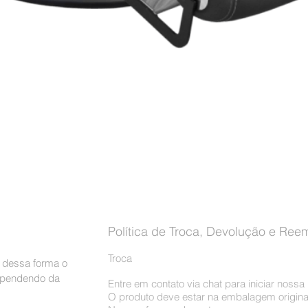
Visualização rápida
Política de Troca, Devolução e Ree
Troca
, dessa forma o
dependendo da
Entre em contato via chat para iniciar noss
O produto deve estar na embalagem origina