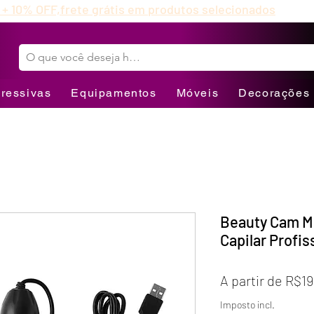
 + 10% OFF,
frete grátis em produtos selecionados
ressivas
Equipamentos
Móveis
Decorações
Beauty Cam M
Capilar Profi
A partir de
R$19
Imposto incl.