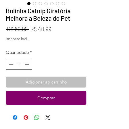
Bolinha Catnip Giratória
Melhora a Beleza do Pet
Preço
Preço
 R$ 69,99 
R$ 48,99
normal
promocional
Imposto incl.
Quantidade
*
Adicionar ao carrinho
Comprar