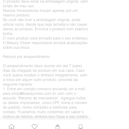
O produto deve estar na embalagem original, sem
sinais de mau uso
Nossos fornecedores trocam apenas por um
mesmo produto.
Se você não tiver a embalagem original, pode
utilizar outra, desde que seja lacrada e não cause
danos ao produto. Envolva o produto com plástico
bolha.
O novo produto será enviado para o seu endereço.
O Beauty Closer responsável enviará atualizações
sobre sua troca.
Retorno por arrependimento
O arrependimento deve ocorrer em até 7 (sete)
dias da chegada do produto em sua casa. Caso
você queira receber o dinheiro integralmente, sem
a troca por algum outro produto, proceda da
seguinte maneira:
1. Entre em contato conosco enviando um e-mail
para
shop@beautyclose.com.br
com
com o
assunto “Retorno de mercadoria”. Agregue todos
os dados importantes, como CPF, nome e número
do pedido, nome completo e telefones para
contato. Ficaríamos muito contentes em saber o
motivo do retorno, embora isso fique a seu critério.
2. Assim que recebermos o pedido, enviaremos
um e-mail informando como o processo de envio