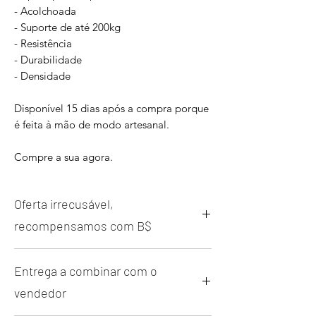
- Acolchoada
- Suporte de até 200kg
- Resistência
- Durabilidade
- Densidade
Disponível 15 dias após a compra porque
é feita à mão de modo artesanal.
Compre a sua agora.
Oferta irrecusável,
recompensamos com B$
Beauty Coin é a nossa moedinha que não
Entrega a combinar com o
precisa de sorte para vocvê ganhar. Basta
juntar e converter em recompensas sem
vendedor
sorteio.