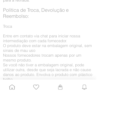
Política de Troca, Devolução e
Reembolso:
Troca
Entre em contato via chat para iniciar nossa
intermediação com cada fornecedor.
O produto deve estar na embalagem original, sem
sinais de mau uso
Nossos fornecedores trocam apenas por um
mesmo produto.
Se você não tiver a embalagem original, pode
utilizar outra, desde que seja lacrada e não cause
danos ao produto. Envolva o produto com plástico
bolha.
O novo produto será enviado para o seu endereço.
O Beauty Closer responsável enviará atualizações
sobre sua troca.
Retorno por arrependimento
O arrependimento deve ocorrer em até 7 (sete)
dias da chegada do produto em sua casa. Caso
você queira receber o dinheiro integralmente, sem
a troca por algum outro produto, proceda da
seguinte maneira: