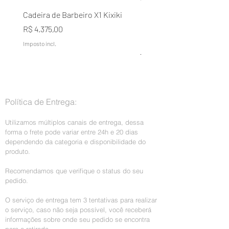
período da garantia. Por favor mande o
Cadeira de Barbeiro X1 Kixiki
Condicionador Lavélée d
aparelho dentro da caixa original.
Domílée Terapia Capilar A
Preço
R$ 4.375,00
Naturais Galão 5L
A garantia não cobre defeitos causados
Imposto incl.
Preço normal
R$ 199,00
por mãos humanas, como quebras,
rachaduras, arranhões ou mau uso.
Imposto incl.
Política de Entrega:
Utilizamos múltiplos canais de entrega, dessa
forma o frete pode variar entre 24h e 20 dias
dependendo da categoria e disponibilidade do
produto.
Recomendamos que verifique o status do seu
pedido.
O serviço de entrega tem 3 tentativas para realizar
o serviço, caso não seja possível, você receberá
informações sobre onde seu pedido se encontra
para a retirada.