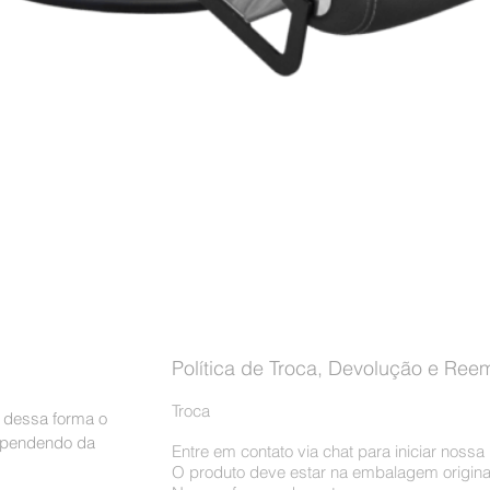
Visualização rápida
Política de Troca, Devolução e Ree
Troca
, dessa forma o
dependendo da
Entre em contato via chat para iniciar noss
O produto deve estar na embalagem origina