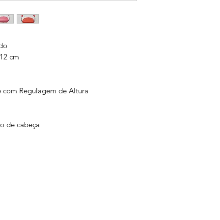
do
 12 cm
e com Regulagem de Altura
to de cabeça