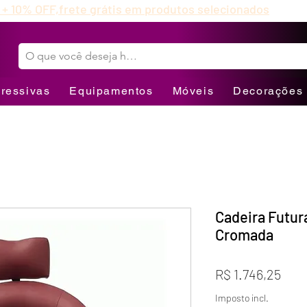
 + 10% OFF,
frete grátis em produtos selecionados
ressivas
Equipamentos
Móveis
Decorações
Cadeira Futur
Cromada
Pre
R$ 1.746,25
Imposto incl.