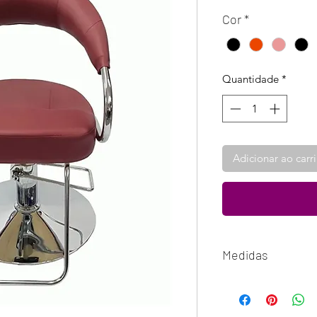
Cor
*
Quantidade
*
Adicionar ao carr
Medidas
Altura Mínima da C
Altura Máxima da C
Largura do Assento: