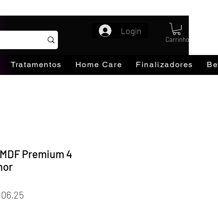
Login
Carrinho
Tratamentos
Home Care
Finalizadores
Be
. MDF Premium 4
nor
Preço
106,25
promocional