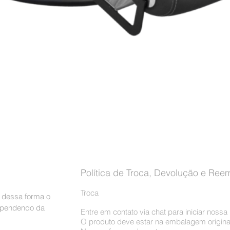
Visualização rápida
Política de Troca, Devolução e Ree
Troca
, dessa forma o
dependendo da
Entre em contato via chat para iniciar noss
O produto deve estar na embalagem origina