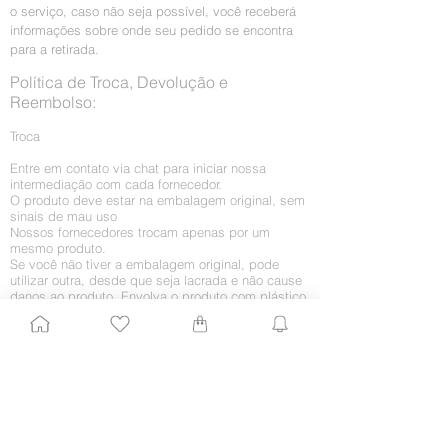
o serviço, caso não seja possível, você receberá
informações sobre onde seu pedido se encontra
para a retirada.
Política de Troca, Devolução e
Reembolso:
Troca
Entre em contato via chat para iniciar nossa
intermediação com cada fornecedor.
O produto deve estar na embalagem original, sem
sinais de mau uso
Nossos fornecedores trocam apenas por um
mesmo produto.
Se você não tiver a embalagem original, pode
utilizar outra, desde que seja lacrada e não cause
danos ao produto. Envolva o produto com plástico
bolha.
O novo produto será enviado para o seu endereço.
O Beauty Closer responsável enviará atualizações
sobre sua troca.
Retorno por arrependimento
O arrependimento deve ocorrer em até 7 (sete)
dias da chegada do produto em sua casa. Caso