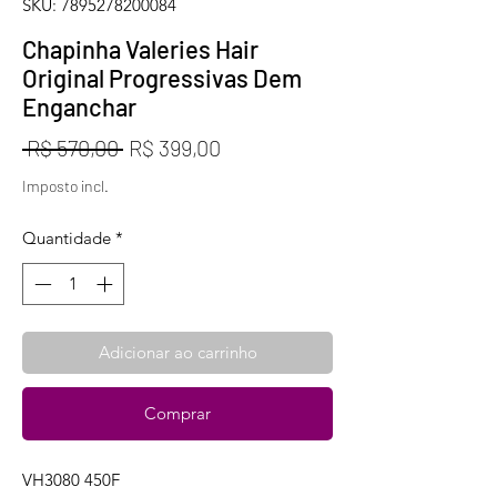
SKU: 7895278200084
Chapinha Valeries Hair
Original Progressivas Dem
Enganchar
Preço
Preço
 R$ 570,00 
R$ 399,00
normal
promocional
Imposto incl.
Quantidade
*
Adicionar ao carrinho
Comprar
VH3080 450F