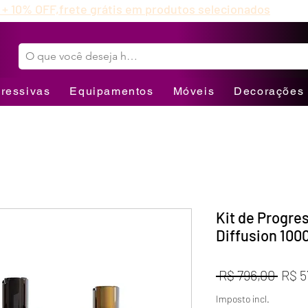
 + 10% OFF,
frete grátis em produtos selecionados
ressivas
Equipamentos
Móveis
Decorações
Kit de Progre
Diffusion 100
Preç
 R$ 796,00 
R$ 5
norm
Imposto incl.