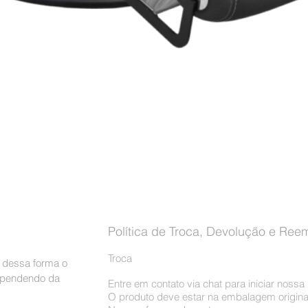
Visualização rápida
Política de Troca, Devolução e Ree
Troca
, dessa forma o
dependendo da
Entre em contato via chat para iniciar noss
O produto deve estar na embalagem origina