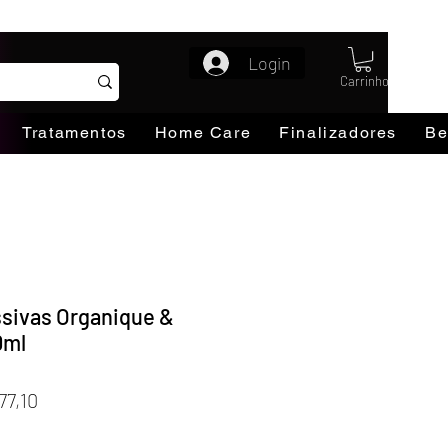
Login
Carrinho
Tratamentos
Home Care
Finalizadores
Be
ssivas Organique &
0ml
o
Preço
77,10
al
promocional