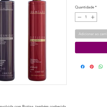
Quantidade
*
Adicionar ao carr
senvolvida com Biotina, também conhecida