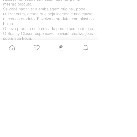
mesmo produto.
Se você não tiver a embalagem original, pode
utilizar outra, desde que seja lacrada e não cause
danos ao produto. Envolva o produto com plástico
bolha.
O novo produto será enviado para o seu endereço.
O Beauty Closer responsável enviará atualizações
sobre sua troca.
Retorno por arrependimento
O arrependimento deve ocorrer em até 7 (sete)
dias da chegada do produto em sua casa. Caso
você queira receber o dinheiro integralmente, sem
a troca por algum outro produto, proceda da
seguinte maneira:
1. Entre em contato conosco enviando um e-mail
para
shop@beautyclose.com.br
com
com o
assunto “Retorno de mercadoria”. Agregue todos
os dados importantes, como CPF, nome e número
do pedido, nome completo e telefones para
contato. Ficaríamos muito contentes em saber o
motivo do retorno, embora isso fique a seu critério.
2. Assim que recebermos o pedido, enviaremos
um e-mail informando como o processo de envio
do produto deve ser feito para que esse valor não
seja cobrado de você.
3. Assim que recebermos o produto, daremos