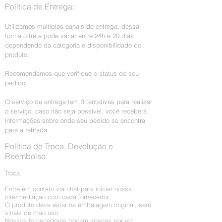
Política de Entrega:
seque e escove, use a prancha se achar
necessário.
Utilizamos múltiplos canais de entrega, dessa
forma o frete pode variar entre 24h e 20 dias
*Dica bônus: use o finalizador à vontade,
dependendo da categoria e disponibilidade do
até quando sair do banho nos cabelos
produto.
úmidos.
Recomendamos que verifique o status do seu
pedido.
O serviço de entrega tem 3 tentativas para realizar
o serviço, caso não seja possível, você receberá
informações sobre onde seu pedido se encontra
para a retirada.
Política de Troca, Devolução e
Reembolso:
Troca
Entre em contato via chat para iniciar nossa
intermediação com cada fornecedor.
O produto deve estar na embalagem original, sem
sinais de mau uso
Nossos fornecedores trocam apenas por um