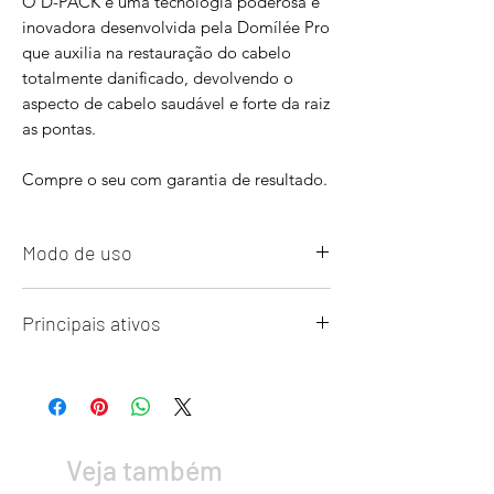
O D-PACK é uma tecnologia poderosa e
inovadora desenvolvida pela Domílée Pro
que auxilia na restauração do cabelo
totalmente danificado, devolvendo o
aspecto de cabelo saudável e forte da raiz
as pontas.
Compre o seu com garantia de resultado.
Modo de uso
Dois procedimentos qualificados em um
Principais ativos
único produto.
D-PACK, o que é isso?
Reconstrução completa
:
O D-PACK
É um complexo formado
Lave o cabelo duas vezes com o
por D-Panthenol, Aloe Vera, Arginina,
shampoo e massageia com
Veja também
Creatina e Queratina Hidrolisada, um
movimentos circulares para obtenção
sistema inovador exclusivo
de espuma e máxima penetração nos