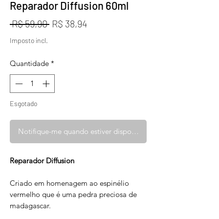
Reparador Diffusion 60ml
Preço
Preço
 R$ 59,90 
R$ 38,94
normal
promocional
Imposto incl.
Quantidade
*
Esgotado
Notifique-me quando estiver disponível
Reparador Diffusion
Criado em homenagem ao espinélio
vermelho que é uma pedra preciosa de
madagascar.