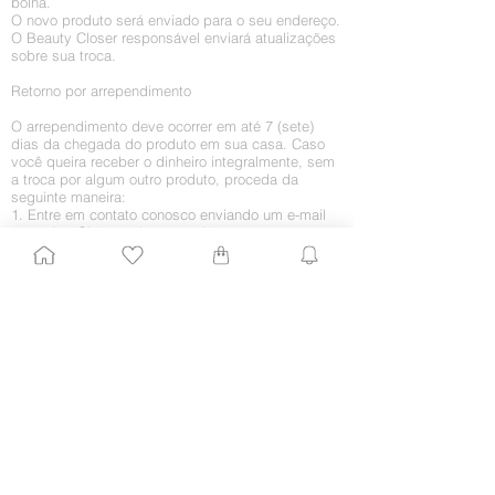
bolha.
O novo produto será enviado para o seu endereço.
O Beauty Closer responsável enviará atualizações
sobre sua troca.
Retorno por arrependimento
O arrependimento deve ocorrer em até 7 (sete)
dias da chegada do produto em sua casa. Caso
você queira receber o dinheiro integralmente, sem
a troca por algum outro produto, proceda da
seguinte maneira:
1. Entre em contato conosco enviando um e-mail
para
shop@beautyclose.com.br
com
com o
assunto “Retorno de mercadoria”. Agregue todos
os dados importantes, como CPF, nome e número
do pedido, nome completo e telefones para
contato. Ficaríamos muito contentes em saber o
motivo do retorno, embora isso fique a seu critério.
2. Assim que recebermos o pedido, enviaremos
um e-mail informando como o processo de envio
do produto deve ser feito para que esse valor não
seja cobrado de você.
3. Assim que recebermos o produto, daremos
baixa no estorno junto à operadora de crédito e ao
fornecedor. Esse pode não ser um processo
automático, logo o estorno poderá ser creditado
somente em sua próxima fatura.