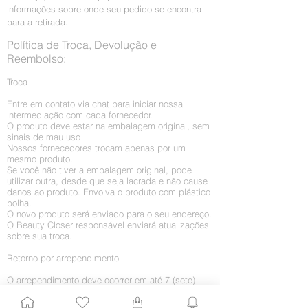
informações sobre onde seu pedido se encontra
para a retirada.
Política de Troca, Devolução e
Reembolso:
Troca
Entre em contato via chat para iniciar nossa
intermediação com cada fornecedor.
O produto deve estar na embalagem original, sem
sinais de mau uso
Nossos fornecedores trocam apenas por um
mesmo produto.
Se você não tiver a embalagem original, pode
utilizar outra, desde que seja lacrada e não cause
danos ao produto. Envolva o produto com plástico
bolha.
O novo produto será enviado para o seu endereço.
O Beauty Closer responsável enviará atualizações
sobre sua troca.
Retorno por arrependimento
O arrependimento deve ocorrer em até 7 (sete)
dias da chegada do produto em sua casa. Caso
você queira receber o dinheiro integralmente, sem