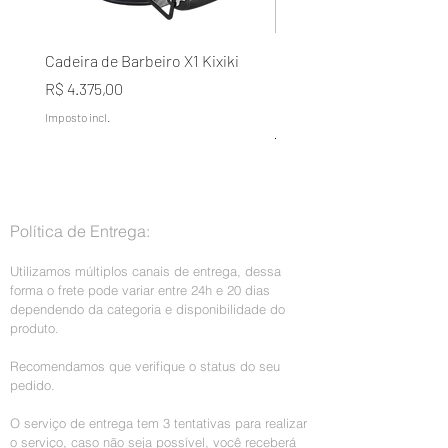
Cadeira de Barbeiro X1 Kixiki
Condicionador Lavélée d
Domílée Terapia Capilar A
Preço
R$ 4.375,00
Naturais Galão 5L
Imposto incl.
Preço normal
R$ 199,00
Imposto incl.
Política de Entrega:
Utilizamos múltiplos canais de entrega, dessa
forma o frete pode variar entre 24h e 20 dias
dependendo da categoria e disponibilidade do
produto.
Recomendamos que verifique o status do seu
pedido.
O serviço de entrega tem 3 tentativas para realizar
o serviço, caso não seja possível, você receberá