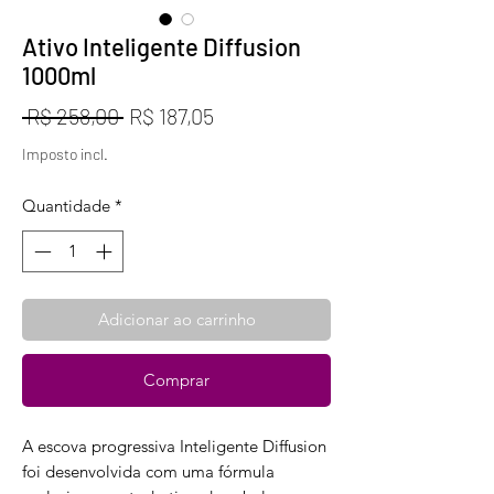
Ativo Inteligente Diffusion
1000ml
Preço
Preço
 R$ 258,00 
R$ 187,05
normal
promocional
Imposto incl.
Quantidade
*
Adicionar ao carrinho
Comprar
A escova progressiva Inteligente Diffusion
foi desenvolvida com uma fórmula