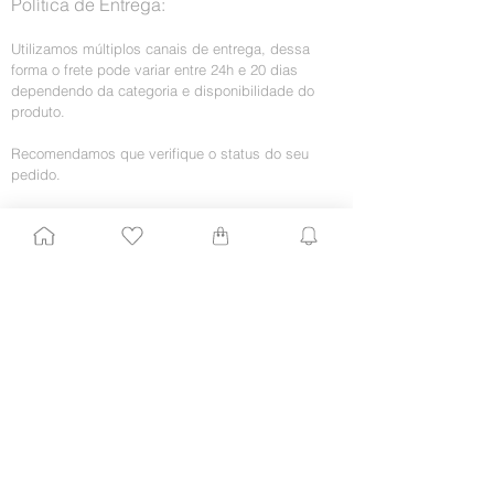
Política de Entrega:
Utilizamos múltiplos canais de entrega, dessa
forma o frete pode variar entre 24h e 20 dias
dependendo da categoria e disponibilidade do
produto.
Recomendamos que verifique o status do seu
pedido.
O serviço de entrega tem 3 tentativas para realizar
o serviço, caso não seja possível, você receberá
informações sobre onde seu pedido se encontra
para a retirada.
Política de Troca, Devolução e
Reembolso:
Troca
Entre em contato via chat para iniciar nossa
intermediação com cada fornecedor.
O produto deve estar na embalagem original, sem
sinais de mau uso
Nossos fornecedores trocam apenas por um