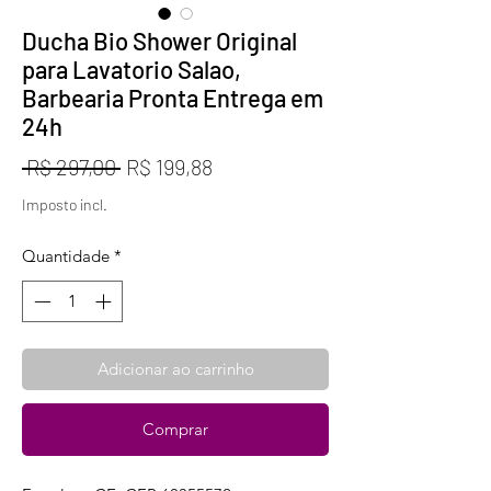
Ducha Bio Shower Original
para Lavatorio Salao,
Barbearia Pronta Entrega em
24h
Preço
Preço
 R$ 297,00 
R$ 199,88
normal
promocional
Imposto incl.
Quantidade
*
Adicionar ao carrinho
Comprar