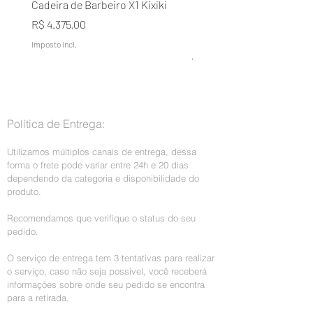
Cadeira de Barbeiro X1 Kixiki
Condicionador Lavélée d
Domílée Terapia Capilar A
Preço
R$ 4.375,00
Naturais Galão 5L
Imposto incl.
Preço normal
R$ 199,00
Imposto incl.
Política de Entrega:
Utilizamos múltiplos canais de entrega, dessa
forma o frete pode variar entre 24h e 20 dias
dependendo da categoria e disponibilidade do
produto.
Recomendamos que verifique o status do seu
pedido.
O serviço de entrega tem 3 tentativas para realizar
o serviço, caso não seja possível, você receberá
informações sobre onde seu pedido se encontra
para a retirada.