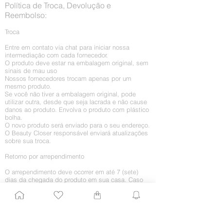
Política de Troca, Devolução e
Reembolso:
Troca
Entre em contato via chat para iniciar nossa
intermediação com cada fornecedor.
O produto deve estar na embalagem original, sem
sinais de mau uso
Nossos fornecedores trocam apenas por um
mesmo produto.
Se você não tiver a embalagem original, pode
utilizar outra, desde que seja lacrada e não cause
danos ao produto. Envolva o produto com plástico
bolha.
O novo produto será enviado para o seu endereço.
O Beauty Closer responsável enviará atualizações
sobre sua troca.
Retorno por arrependimento
O arrependimento deve ocorrer em até 7 (sete)
dias da chegada do produto em sua casa. Caso
você queira receber o dinheiro integralmente, sem
a troca por algum outro produto, proceda da
seguinte maneira:
1. Entre em contato conosco enviando um e-mail