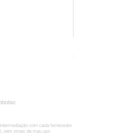
Condicionador Lavélée de Domí
Preço normal
Preço promocional
R$ 199,00
R$ 125,00
Imposto incl.
mbolso:
a intermediação com cada fornecedor.
l, sem sinais de mau uso