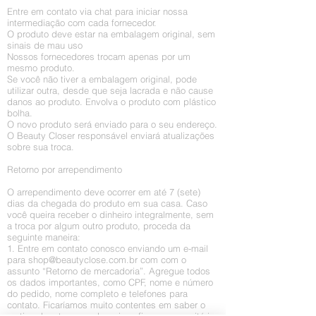
Entre em contato via chat para iniciar nossa
intermediação com cada fornecedor.
O produto deve estar na embalagem original, sem
sinais de mau uso
Nossos fornecedores trocam apenas por um
mesmo produto.
Se você não tiver a embalagem original, pode
utilizar outra, desde que seja lacrada e não cause
danos ao produto. Envolva o produto com plástico
bolha.
O novo produto será enviado para o seu endereço.
O Beauty Closer responsável enviará atualizações
sobre sua troca.
Retorno por arrependimento
O arrependimento deve ocorrer em até 7 (sete)
dias da chegada do produto em sua casa. Caso
você queira receber o dinheiro integralmente, sem
a troca por algum outro produto, proceda da
seguinte maneira:
1. Entre em contato conosco enviando um e-mail
para
shop@beautyclose.com.br
com
com o
assunto “Retorno de mercadoria”. Agregue todos
os dados importantes, como CPF, nome e número
do pedido, nome completo e telefones para
contato. Ficaríamos muito contentes em saber o