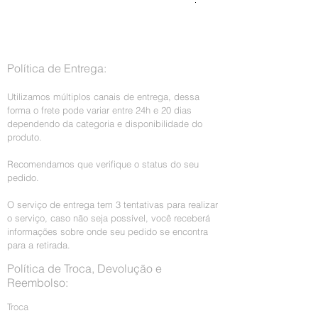
Preço normal
R$ 199,00
Imposto incl.
Política de Entrega:
Utilizamos múltiplos canais de entrega, dessa
forma o frete pode variar entre 24h e 20 dias
dependendo da categoria e disponibilidade do
produto.
Recomendamos que verifique o status do seu
pedido.
O serviço de entrega tem 3 tentativas para realizar
o serviço, caso não seja possível, você receberá
informações sobre onde seu pedido se encontra
para a retirada.
Política de Troca, Devolução e
Reembolso:
Troca