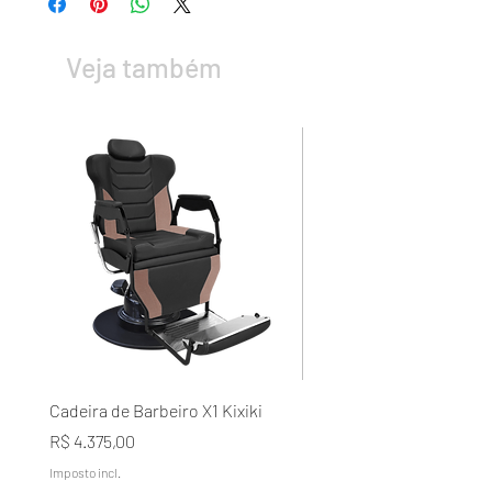
Veja também
Cadeira de Barbeiro X1 Kixiki
Condicionador Lavélée d
Domílée Terapia Capilar A
Preço
R$ 4.375,00
Naturais Galão 5L
Imposto incl.