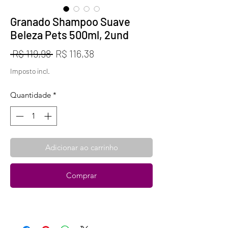
Granado Shampoo Suave
Beleza Pets 500ml, 2und
Preço
Preço
 R$ 119,98 
R$ 116,38
normal
promocional
Imposto incl.
Quantidade
*
Adicionar ao carrinho
Comprar