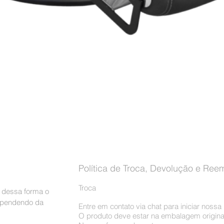
Visualização rápida
Política de Troca, Devolução e Ree
Troca
, dessa forma o
dependendo da
Entre em contato via chat para iniciar noss
O produto deve estar na embalagem origina