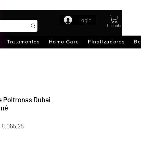
Login
Carrinho
Tratamentos
Home Care
Finalizadores
Be
e Poltronas Dubai
onê
eço
Preço
 8.065,25
rmal
promocional