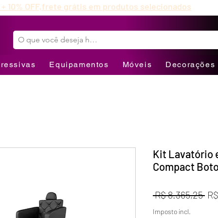
 + 10% OFF,
frete grátis em produtos selecionados
ressivas
Equipamentos
Móveis
Decorações
Kit Lavatório 
Compact Bot
Pr
 R$ 8.365,25 
R$
no
Imposto incl.