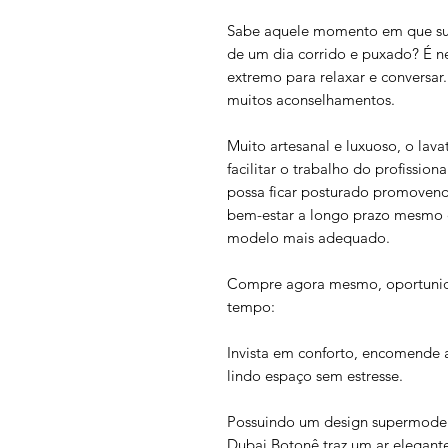
Sabe aquele momento em que sua 
de um dia corrido e puxado? É n
extremo para relaxar e conversar
muitos aconselhamentos.
Muito artesanal e luxuoso, o lav
facilitar o trabalho do profissio
possa ficar posturado promovend
bem-estar a longo prazo mesmo 
modelo mais adequado.
Compre agora mesmo, oportunida
tempo:
Invista em conforto, encomende 
lindo espaço sem estresse.
Possuindo um design supermodern
Dubai Botonê traz um ar elegante