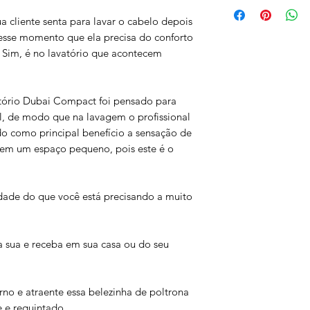
Localizado em Fortal
Caso o item dê defe
solicitar a logística
Obs.: somos a únic
cliente senta para lavar o cabelo depois
Costumamos respond
aparelho com defei
de fidelização :
esse momento que ela precisa do conforto
escolhe se deseja q
. Sim, é no lavatório que acontecem
totalmente grátis ou
valor pago.
atório Dubai Compact foi pensado para
Nossos compradores
nal, de modo que na lavagem o profissional
mas nós somos respo
o como principal benefício a sensação de
integralmente essa
em um espaço pequeno, pois este é o
relacionamento.
Não recebemos iten
de do que você está precisando a muito
da garantia. Por fa
caixa original.
a sua e receba em sua casa ou do seu
A garantia não cobr
humanas, como queb
mau uso.
o e atraente essa belezinha de poltrona
 e requintado.