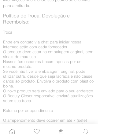
para a retirada.
Política de Troca, Devolução e
Reembolso:
Troca
Entre em contato via chat para iniciar nossa
intermediação com cada fornecedor.
O produto deve estar na embalagem original, sem
sinais de mau uso
Nossos fornecedores trocam apenas por um
mesmo produto.
Se você não tiver a embalagem original, pode
utilizar outra, desde que seja lacrada e não cause
danos ao produto. Envolva o produto com plástico
bolha.
O novo produto será enviado para o seu endereço.
O Beauty Closer responsável enviará atualizações
sobre sua troca.
Retorno por arrependimento
O arrependimento deve ocorrer em até 7 (sete)
dias da chegada do produto em sua casa. Caso
você queira receber o dinheiro integralmente, sem
a troca por algum outro produto, proceda da