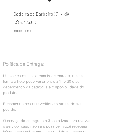
Cadeira de Barbeiro X1 Kixiki
Condicionador Lavélée d
Domílée Terapia Capilar A
Preço
R$ 4.375,00
Naturais Galão 5L
Imposto incl.
Preço normal
R$ 199,00
Imposto incl.
Política de Entrega:
Utilizamos múltiplos canais de entrega, dessa
forma o frete pode variar entre 24h e 20 dias
dependendo da categoria e disponibilidade do
produto.
Recomendamos que verifique o status do seu
pedido.
O serviço de entrega tem 3 tentativas para realizar
o serviço, caso não seja possível, você receberá
informações sobre onde seu pedido se encontra