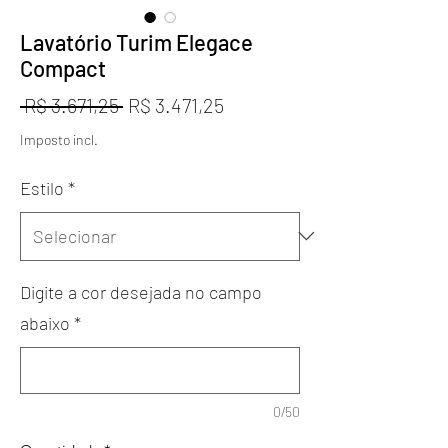
Lavatório Turim Elegace
Compact
Preço
Preço
 R$ 3.671,25 
R$ 3.471,25
normal
promocional
Imposto incl.
Estilo
*
Digite a cor desejada no campo
abaixo
*
0/50