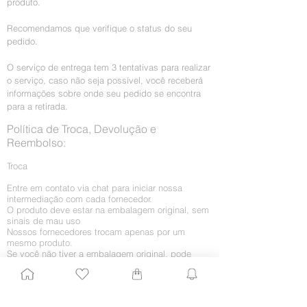
produto.
Recomendamos que verifique o status do seu
pedido.
O serviço de entrega tem 3 tentativas para realizar
o serviço, caso não seja possível, você receberá
informações sobre onde seu pedido se encontra
para a retirada.
Política de Troca, Devolução e
Reembolso:
Troca
Entre em contato via chat para iniciar nossa
intermediação com cada fornecedor.
O produto deve estar na embalagem original, sem
sinais de mau uso
Nossos fornecedores trocam apenas por um
mesmo produto.
Se você não tiver a embalagem original, pode
utilizar outra, desde que seja lacrada e não cause
danos ao produto. Envolva o produto com plástico
bolha.
O novo produto será enviado para o seu endereço.