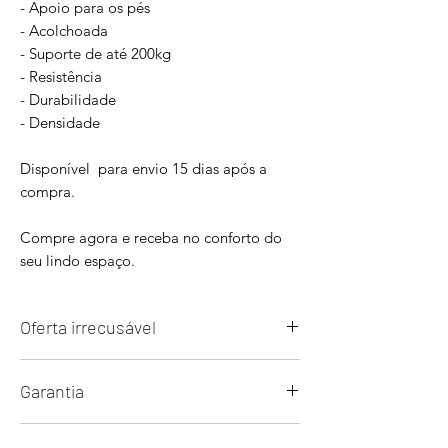
- Apoio para os pés
- Acolchoada
- Suporte de até 200kg
- Resistência
- Durabilidade
- Densidade
Disponível para envio 15 dias após a
compra.
Compre agora e receba no conforto do
seu lindo espaço.
Oferta irrecusável
Compre agora à vista e ganhe
+20% de
Garantia
desconto
por tempo limitado..
OBS: todos os móveis e estofados são