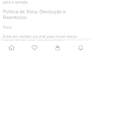
para a retirada.
Política de Troca, Devolução e
Reembolso:
Troca
Entre em contato via chat para iniciar nossa
intermediação com cada fornecedor.
O produto deve estar na embalagem original, sem
sinais de mau uso
Nossos fornecedores trocam apenas por um
mesmo produto.
Se você não tiver a embalagem original, pode
utilizar outra, desde que seja lacrada e não cause
danos ao produto. Envolva o produto com plástico
bolha.
O novo produto será enviado para o seu endereço.
O Beauty Closer responsável enviará atualizações
sobre sua troca.
Retorno por arrependimento
O arrependimento deve ocorrer em até 7 (sete)
dias da chegada do produto em sua casa. Caso
você queira receber o dinheiro integralmente, sem
a troca por algum outro produto, proceda da
seguinte maneira: