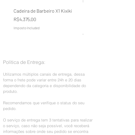
por mãos humanas, como quebras,
Cadeira de Barbeiro X1 Kixiki
Condicionador Lavélée d
rachaduras, arranhões ou mau uso.
Domílée Terapia Capilar A
Price
R$4.375,00
Naturais Galão 5L
Imposto Included
Regular Price
R$199,00
Imposto Included
Política de Entrega:
Utilizamos múltiplos canais de entrega, dessa
forma o frete pode variar entre 24h e 20 dias
dependendo da categoria e disponibilidade do
produto.
Recomendamos que verifique o status do seu
pedido.
O serviço de entrega tem 3 tentativas para realizar
o serviço, caso não seja possível, você receberá
informações sobre onde seu pedido se encontra