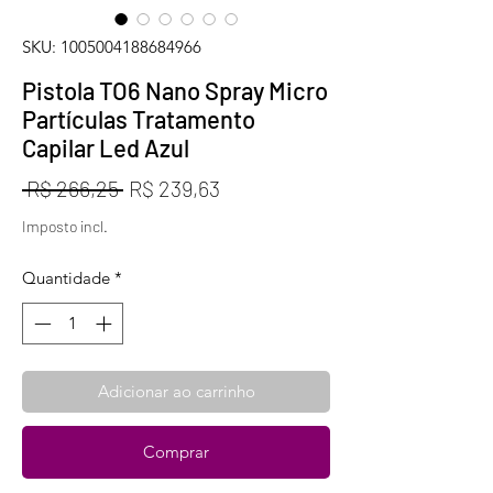
SKU: 1005004188684966
Pistola TO6 Nano Spray Micro
Partículas Tratamento
Capilar Led Azul
Preço
Preço
 R$ 266,25 
R$ 239,63
normal
promocional
Imposto incl.
Quantidade
*
Adicionar ao carrinho
Comprar