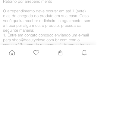
Retorno por arrependimento
O arrependimento deve ocorrer em até 7 (sete)
dias da chegada do produto em sua casa. Caso
você queira receber o dinheiro integralmente, sem
a troca por algum outro produto, proceda da
seguinte maneira:
1. Entre em contato conosco enviando um e-mail
para
shop@beautyclose.com.br
com
com o
assunto “Retorno de mercadoria”. Agregue todos
os dados importantes, como CPF, nome e número
do pedido, nome completo e telefones para
contato. Ficaríamos muito contentes em saber o
motivo do retorno, embora isso fique a seu critério.
2. Assim que recebermos o pedido, enviaremos
um e-mail informando como o processo de envio
do produto deve ser feito para que esse valor não
seja cobrado de você.
3. Assim que recebermos o produto, daremos
baixa no estorno junto à operadora de crédito e ao
fornecedor. Esse pode não ser um processo
automático, logo o estorno poderá ser creditado
somente em sua próxima fatura.