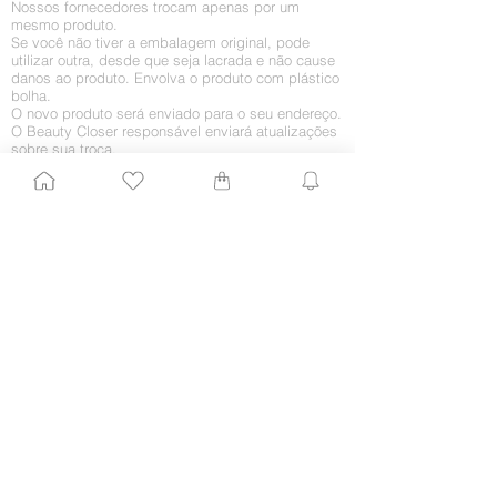
Nossos fornecedores trocam apenas por um
mesmo produto.
Se você não tiver a embalagem original, pode
utilizar outra, desde que seja lacrada e não cause
danos ao produto. Envolva o produto com plástico
bolha.
O novo produto será enviado para o seu endereço.
O Beauty Closer responsável enviará atualizações
sobre sua troca.
Retorno por arrependimento
O arrependimento deve ocorrer em até 7 (sete)
dias da chegada do produto em sua casa. Caso
você queira receber o dinheiro integralmente, sem
a troca por algum outro produto, proceda da
seguinte maneira:
1. Entre em contato conosco enviando um e-mail
para
shop@beautyclose.com.br
com
com o
assunto “Retorno de mercadoria”. Agregue todos
os dados importantes, como CPF, nome e número
do pedido, nome completo e telefones para
contato. Ficaríamos muito contentes em saber o
motivo do retorno, embora isso fique a seu critério.
2. Assim que recebermos o pedido, enviaremos
um e-mail informando como o processo de envio
do produto deve ser feito para que esse valor não
seja cobrado de você.