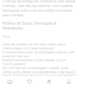
O serviço de entrega tem 3 tentativas para realizar
o serviço, caso não seja possível, você receberá
informações sobre onde seu pedido se encontra
para a retirada.
Política de Troca, Devolução e
Reembolso:
Troca
Entre em contato via chat para iniciar nossa
intermediação com cada fornecedor.
O produto deve estar na embalagem original, sem
sinais de mau uso
Nossos fornecedores trocam apenas por um
mesmo produto.
Se você não tiver a embalagem original, pode
utilizar outra, desde que seja lacrada e não cause
danos ao produto. Envolva o produto com plástico
bolha.
O novo produto será enviado para o seu endereço.
O Beauty Closer responsável enviará atualizações
sobre sua troca.
Retorno por arrependimento
O arrependimento deve ocorrer em até 7 (sete)