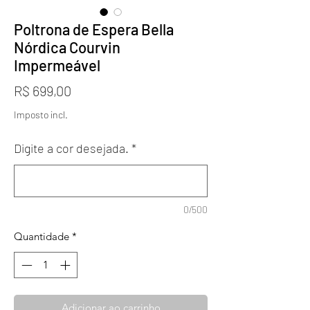
Poltrona de Espera Bella
Nórdica Courvin
Impermeável
Preço
R$ 699,00
Imposto incl.
Digite a cor desejada.
*
0/500
Quantidade
*
Adicionar ao carrinho