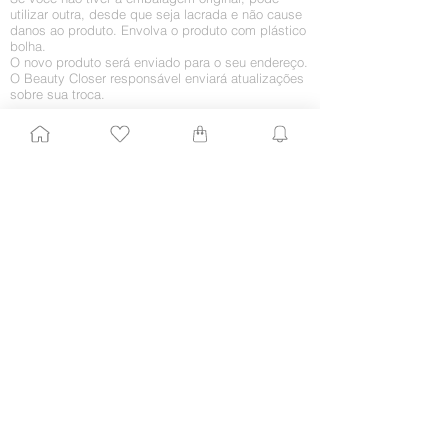
utilizar outra, desde que seja lacrada e não cause
danos ao produto. Envolva o produto com plástico
bolha.
O novo produto será enviado para o seu endereço.
O Beauty Closer responsável enviará atualizações
sobre sua troca.
Retorno por arrependimento
O arrependimento deve ocorrer em até 7 (sete)
dias da chegada do produto em sua casa. Caso
você queira receber o dinheiro integralmente, sem
a troca por algum outro produto, proceda da
seguinte maneira:
1. Entre em contato conosco enviando um e-mail
para
shop@beautyclose.com.br
com
com o
assunto “Retorno de mercadoria”. Agregue todos
os dados importantes, como CPF, nome e número
do pedido, nome completo e telefones para
contato. Ficaríamos muito contentes em saber o
motivo do retorno, embora isso fique a seu critério.
2. Assim que recebermos o pedido, enviaremos
um e-mail informando como o processo de envio
do produto deve ser feito para que esse valor não
seja cobrado de você.
3. Assim que recebermos o produto, daremos
baixa no estorno junto à operadora de crédito e ao
fornecedor. Esse pode não ser um processo