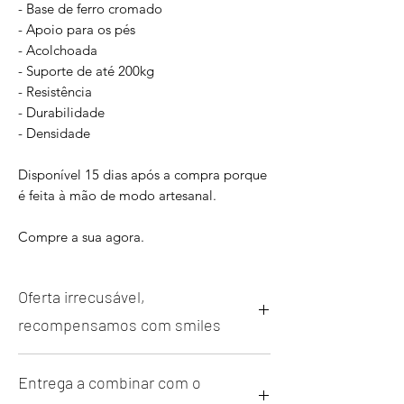
- Base de ferro cromado
- Apoio para os pés
- Acolchoada
- Suporte de até 200kg
- Resistência
- Durabilidade
- Densidade
Disponível 15 dias após a compra porque
é feita à mão de modo artesanal.
Compre a sua agora.
Oferta irrecusável,
recompensamos com smiles
Compre a sua agora por apenas 12x de
Entrega a combinar com o
R$166,41 sem entrada e sem juros ou à
vista por tempo limitado e ganhe