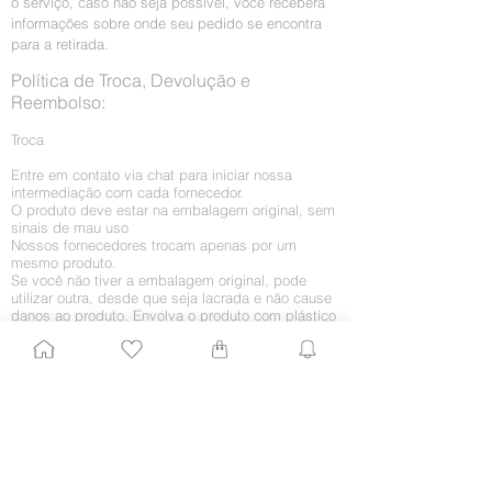
o serviço, caso não seja possível, você receberá
informações sobre onde seu pedido se encontra
para a retirada.
Política de Troca, Devolução e
Reembolso:
Troca
Entre em contato via chat para iniciar nossa
intermediação com cada fornecedor.
O produto deve estar na embalagem original, sem
sinais de mau uso
Nossos fornecedores trocam apenas por um
mesmo produto.
Se você não tiver a embalagem original, pode
utilizar outra, desde que seja lacrada e não cause
danos ao produto. Envolva o produto com plástico
bolha.
O novo produto será enviado para o seu endereço.
O Beauty Closer responsável enviará atualizações
sobre sua troca.
Retorno por arrependimento
O arrependimento deve ocorrer em até 7 (sete)
dias da chegada do produto em sua casa. Caso
você queira receber o dinheiro integralmente, sem