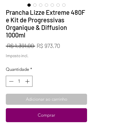
Prancha Lizze Extreme 480F
e Kit de Progressivas
Organique & Diffusion
1000ml
Preço
Preço
 R$ 1.391,00 
R$ 973,70
normal
promocional
Imposto incl.
Quantidade
*
Adicionar ao carrinho
Comprar