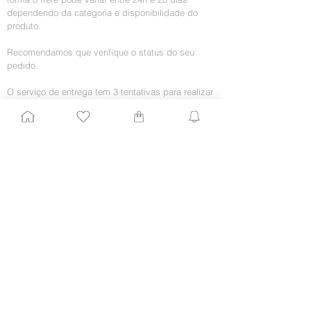
dependendo da categoria e disponibilidade do
produto.
Recomendamos que verifique o status do seu
pedido.
O serviço de entrega tem 3 tentativas para realizar
o serviço, caso não seja possível, você receberá
informações sobre onde seu pedido se encontra
para a retirada.
Política de Troca, Devolução e
Reembolso:
Troca
Entre em contato via chat para iniciar nossa
intermediação com cada fornecedor.
O produto deve estar na embalagem original, sem
sinais de mau uso
Nossos fornecedores trocam apenas por um
mesmo produto.
Se você não tiver a embalagem original, pode
utilizar outra, desde que seja lacrada e não cause
danos ao produto. Envolva o produto com plástico