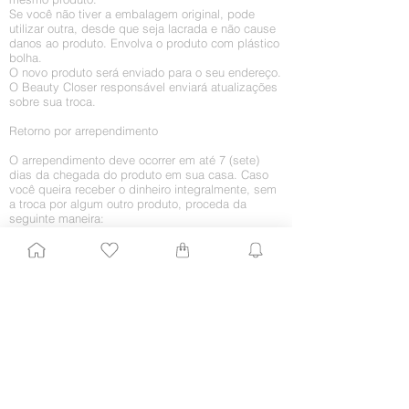
Se você não tiver a embalagem original, pode
utilizar outra, desde que seja lacrada e não cause
danos ao produto. Envolva o produto com plástico
bolha.
O novo produto será enviado para o seu endereço.
O Beauty Closer responsável enviará atualizações
sobre sua troca.
Retorno por arrependimento
O arrependimento deve ocorrer em até 7 (sete)
dias da chegada do produto em sua casa. Caso
você queira receber o dinheiro integralmente, sem
a troca por algum outro produto, proceda da
seguinte maneira:
1. Entre em contato conosco enviando um e-mail
para
shop@beautyclose.com.br
com
com o
assunto “Retorno de mercadoria”. Agregue todos
os dados importantes, como CPF, nome e número
do pedido, nome completo e telefones para
contato. Ficaríamos muito contentes em saber o
motivo do retorno, embora isso fique a seu critério.
2. Assim que recebermos o pedido, enviaremos
um e-mail informando como o processo de envio
do produto deve ser feito para que esse valor não
seja cobrado de você.
3. Assim que recebermos o produto, daremos
baixa no estorno junto à operadora de crédito e ao