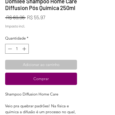
Domílée Shampoo Home Care
Diffusion Pós Química 250ml
Preço
Preço
 R$ 69,96 
R$ 55,97
normal
promocional
Imposto incl.
Quantidade
*
Adicionar ao carrinho
Comprar
Shampoo Diffusion Home Care
Veio pra quebrar padrões! Na física e
química a difusão é um processo no qual,