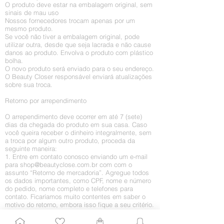
O produto deve estar na embalagem original, sem
sinais de mau uso
Nossos fornecedores trocam apenas por um
mesmo produto.
Se você não tiver a embalagem original, pode
utilizar outra, desde que seja lacrada e não cause
danos ao produto. Envolva o produto com plástico
bolha.
O novo produto será enviado para o seu endereço.
O Beauty Closer responsável enviará atualizações
sobre sua troca.
Retorno por arrependimento
O arrependimento deve ocorrer em até 7 (sete)
dias da chegada do produto em sua casa. Caso
você queira receber o dinheiro integralmente, sem
a troca por algum outro produto, proceda da
seguinte maneira:
1. Entre em contato conosco enviando um e-mail
para
shop@beautyclose.com.br
com
com o
assunto “Retorno de mercadoria”. Agregue todos
os dados importantes, como CPF, nome e número
do pedido, nome completo e telefones para
contato. Ficaríamos muito contentes em saber o
motivo do retorno, embora isso fique a seu critério.
2. Assim que recebermos o pedido, enviaremos
um e-mail informando como o processo de envio