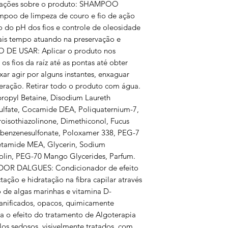
rmações sobre o produto: SHAMPOO
 de limpeza de couro e fio de ação
 do pH dos fios e controle de oleosidade
is tempo atuando na preservação e
O DE USAR: Aplicar o produto nos
 fios da raíz até as pontas até obter
r agir por alguns instantes, enxaguar
peração. Retirar todo o produto com água.
opyl Betaine, Disodium Laureth
Sulfate, Cocamide DEA, Poliquaternium-7,
roisothiazolinone, Dimethiconol, Fucus
lbenzenesulfonate, Poloxamer 338, PEG-7
cetamide MEA, Glycerin, Sodium
lin, PEG-70 Mango Glycerides, Parfum.
DALGUES: Condicionador de efeito
ção e hidratação na fibra capilar através
o de algas marinhas e vitamina D-
anificados, opacos, quimicamente
ga o efeito do tratamento de Algoterapia
elos sedosos, visivelmente tratados, com