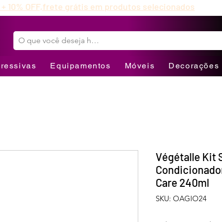
 + 10% OFF,
frete grátis em produtos selecionados
ressivas
Equipamentos
Móveis
Decorações
Végétalle Kit
Condicionado
Care 240ml
SKU: OAGIO24