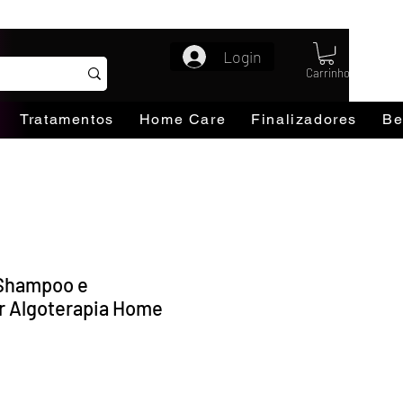
Login
Carrinho
Tratamentos
Home Care
Finalizadores
Be
 Shampoo e
r Algoterapia Home