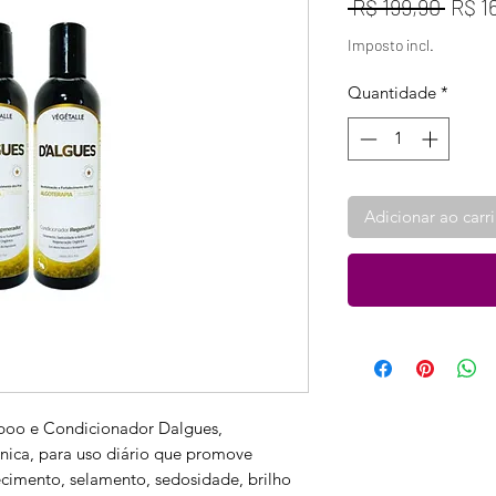
Preç
 R$ 199,90 
R$ 1
norm
Imposto incl.
Quantidade
*
Adicionar ao carr
poo e Condicionador Dalgues,
ica, para uso diário que promove
lecimento, selamento, sedosidade, brilho