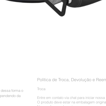
Visualização rápida
Política de Troca, Devolução e Ree
Troca
, dessa forma o
dependendo da
Entre em contato via chat para iniciar noss
O produto deve estar na embalagem origina