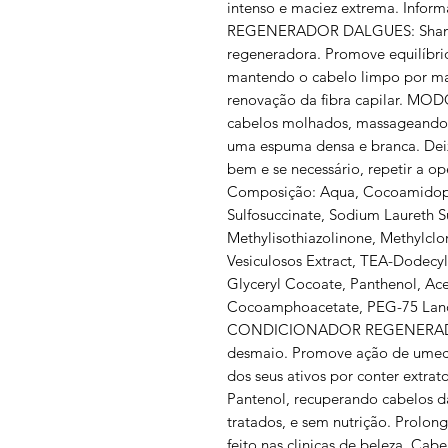
intenso e maciez extrema. Info
REGENERADOR DALGUES: Shampoo
regeneradora. Promove equilíbrio
mantendo o cabelo limpo por ma
renovação da fibra capilar. MOD
cabelos molhados, massageando os
uma espuma densa e branca. Deixa
bem e se necessário, repetir a o
Composição: Aqua, Cocoamidopr
Sulfosuccinate, Sodium Laureth 
Methylisothiazolinone, Methylclo
Vesiculosos Extract, TEA-Dodecy
Glyceryl Cocoate, Panthenol, A
Cocoamphoacetate, PEG-75 Lano
CONDICIONADOR REGENERADOR 
desmaio. Promove ação de umecta
dos seus ativos por conter extrat
Pantenol, recuperando cabelos d
tratados, e sem nutrição. Prolon
feito nas clinicas de beleza. Cab