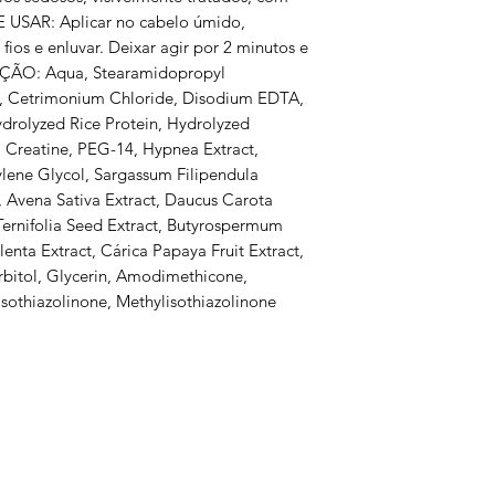
E USAR: Aplicar no cabelo úmido,
fios e enluvar. Deixar agir por 2 minutos e
ÇÃO: Aqua, Stearamidopropyl
l, Cetrimonium Chloride, Disodium EDTA,
ydrolyzed Rice Protein, Hydrolyzed
l, Creatine, PEG-14, Hypnea Extract,
ylene Glycol, Sargassum Filipendula
, Avena Sativa Extract, Daucus Carota
Ternifolia Seed Extract, Butyrospermum
lenta Extract, Cárica Papaya Fruit Extract,
orbitol, Glycerin, Amodimethicone,
sothiazolinone, Methylisothiazolinone