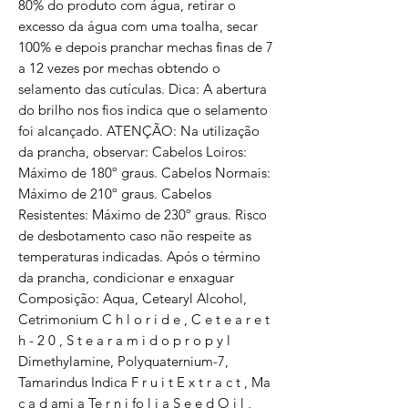
80% do produto com água, retirar o
excesso da água com uma toalha, secar
100% e depois pranchar mechas finas de 7
a 12 vezes por mechas obtendo o
selamento das cutículas. Dica: A abertura
do brilho nos fios indica que o selamento
foi alcançado. ATENÇÃO: Na utilização
da prancha, observar: Cabelos Loiros:
Máximo de 180º graus. Cabelos Normais:
Máximo de 210º graus. Cabelos
Resistentes: Máximo de 230º graus. Risco
de desbotamento caso não respeite as
temperaturas indicadas. Após o término
da prancha, condicionar e enxaguar
Composição: Aqua, Cetearyl Alcohol,
Cetrimonium C h l o r i d e , C e t e a r e t
h - 2 0 , S t e a r a m i d o p r o p y l
Dimethylamine, Polyquaternium-7,
Tamarindus Indica F r u i t E x t r a c t , Ma
c a d ami a Te r n i fo l i a S e e d O i l ,