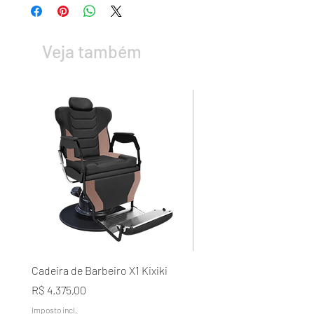
Veja também
Cadeira de Barbeiro X1 Kixiki
Condicionador Lavélée d
Domílée Terapia Capilar A
Preço
R$ 4.375,00
Naturais Galão 5L
Imposto incl.