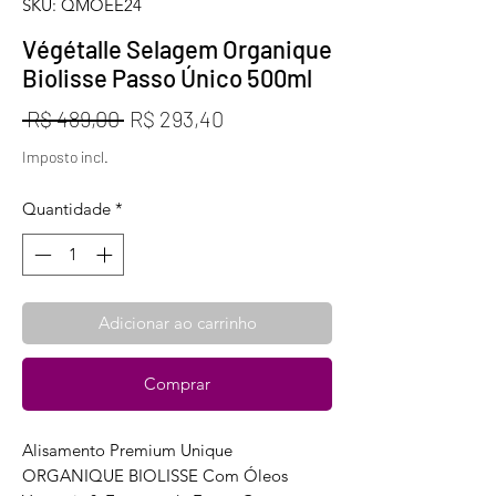
SKU: QMOEE24
Végétalle Selagem Organique
Biolisse Passo Único 500ml
Preço
Preço
 R$ 489,00 
R$ 293,40
normal
promocional
Imposto incl.
Quantidade
*
Adicionar ao carrinho
Comprar
Alisamento Premium Unique
ORGANIQUE BIOLISSE Com Óleos