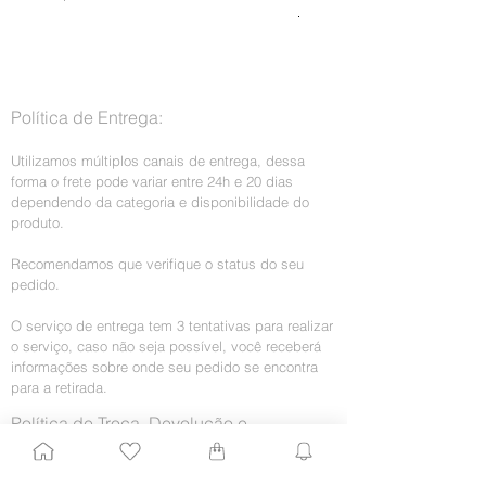
Preço normal
R$ 199,00
Imposto incl.
Política de Entrega:
Utilizamos múltiplos canais de entrega, dessa
forma o frete pode variar entre 24h e 20 dias
dependendo da categoria e disponibilidade do
produto.
Recomendamos que verifique o status do seu
pedido.
O serviço de entrega tem 3 tentativas para realizar
o serviço, caso não seja possível, você receberá
informações sobre onde seu pedido se encontra
para a retirada.
Política de Troca, Devolução e
Reembolso:
Troca