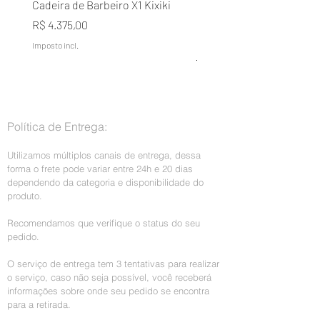
Cadeira de Barbeiro X1 Kixiki
Condicionador Lavélée d
Domílée Terapia Capilar A
Preço
R$ 4.375,00
Naturais Galão 5L
Imposto incl.
Preço normal
R$ 199,00
Imposto incl.
Política de Entrega:
Utilizamos múltiplos canais de entrega, dessa
forma o frete pode variar entre 24h e 20 dias
dependendo da categoria e disponibilidade do
produto.
Recomendamos que verifique o status do seu
pedido.
O serviço de entrega tem 3 tentativas para realizar
o serviço, caso não seja possível, você receberá
informações sobre onde seu pedido se encontra
para a retirada.