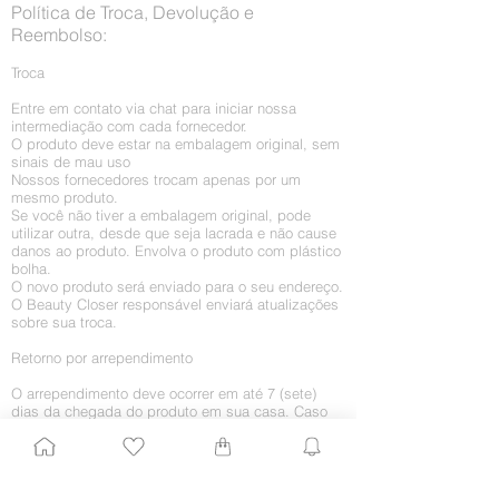
Política de Troca, Devolução e
Reembolso:
Troca
Entre em contato via chat para iniciar nossa
intermediação com cada fornecedor.
O produto deve estar na embalagem original, sem
sinais de mau uso
Nossos fornecedores trocam apenas por um
mesmo produto.
Se você não tiver a embalagem original, pode
utilizar outra, desde que seja lacrada e não cause
danos ao produto. Envolva o produto com plástico
bolha.
O novo produto será enviado para o seu endereço.
O Beauty Closer responsável enviará atualizações
sobre sua troca.
Retorno por arrependimento
O arrependimento deve ocorrer em até 7 (sete)
dias da chegada do produto em sua casa. Caso
você queira receber o dinheiro integralmente, sem
a troca por algum outro produto, proceda da
seguinte maneira:
1. Entre em contato conosco enviando um e-mail