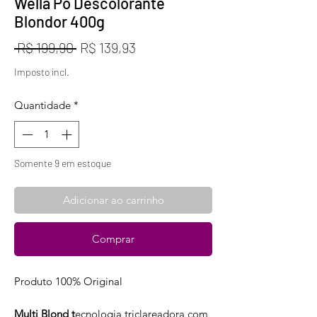
Wella Pó Descolorante
Blondor 400g
Preço
Preço
 R$ 199,90 
R$ 139,93
normal
promocional
Imposto incl.
Quantidade
*
Somente 9 em estoque
Adicionar ao carrinho
Comprar
Produto 100% Original
Multi Blond t
ecnologia triclareadora com