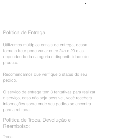
Preço normal
R$ 199,00
Imposto incl.
Política de Entrega:
Utilizamos múltiplos canais de entrega, dessa
forma o frete pode variar entre 24h e 20 dias
dependendo da categoria e disponibilidade do
produto.
Recomendamos que verifique o status do seu
pedido.
O serviço de entrega tem 3 tentativas para realizar
o serviço, caso não seja possível, você receberá
informações sobre onde seu pedido se encontra
para a retirada.
Política de Troca, Devolução e
Reembolso:
Troca