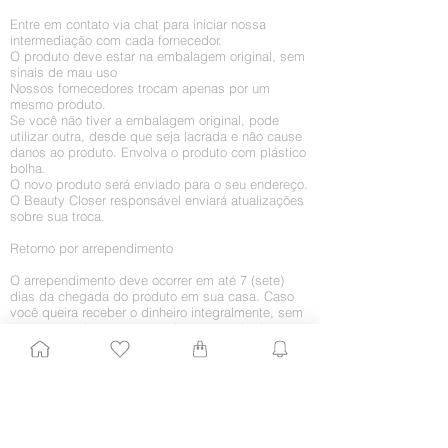
Entre em contato via chat para iniciar nossa
intermediação com cada fornecedor.
O produto deve estar na embalagem original, sem
sinais de mau uso
Nossos fornecedores trocam apenas por um
mesmo produto.
Se você não tiver a embalagem original, pode
utilizar outra, desde que seja lacrada e não cause
danos ao produto. Envolva o produto com plástico
bolha.
O novo produto será enviado para o seu endereço.
O Beauty Closer responsável enviará atualizações
sobre sua troca.
Retorno por arrependimento
O arrependimento deve ocorrer em até 7 (sete)
dias da chegada do produto em sua casa. Caso
você queira receber o dinheiro integralmente, sem
a troca por algum outro produto, proceda da
seguinte maneira:
1. Entre em contato conosco enviando um e-mail
para
shop@beautyclose.com.br
com
com o
assunto “Retorno de mercadoria”. Agregue todos
os dados importantes, como CPF, nome e número
do pedido, nome completo e telefones para
contato. Ficaríamos muito contentes em saber o