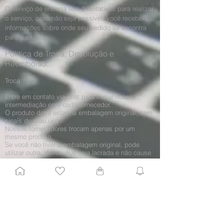
O serviço de entrega tem 3 tentativas para realizar
o serviço, caso não seja possível, você receberá
informações sobre onde seu pedido se encontra
para a retirada.
Política de Troca, Devolução e
Reembolso:
Troca
Entre em contato via chat para iniciar nossa
intermediação com cada fornecedor.
O produto deve estar na embalagem original, sem
sinais de mau uso
Nossos fornecedores trocam apenas por um
mesmo produto.
Se você não tiver a embalagem original, pode
utilizar outra, desde que seja lacrada e não cause
danos ao produto. Envolva o produto com plástico
bolha.
O novo produto será enviado para o seu endereço.
O Beauty Closer responsável enviará atualizações
sobre sua troca.
Retorno por arrependimento