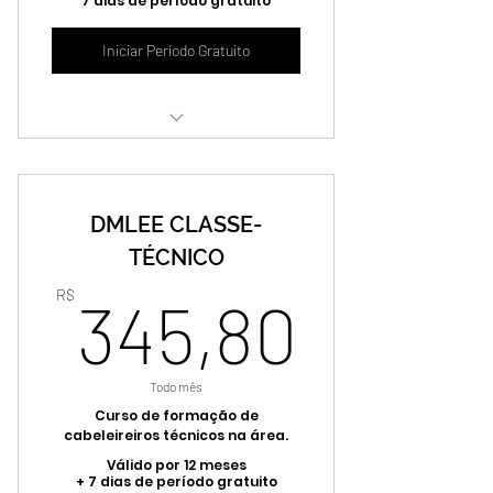
7 dias de período gratuito
Iniciar Período Gratuito
Se cadastre e tenha uma consultoria
grátis todo mês
DMLEE CLASSE-
Tire suas dúvidas no nosso fórum nos
valorizamos isso
TÉCNICO
345,8
Tenha acesso à conteúdos exclusivos
R$
345,80
para profissionais
Se destaque da sua concorrência
adquirindo conhecimento
Todo mês
Curso de formação de
cabeleireiros técnicos na área.
Válido por 12 meses
+ 7 dias de período gratuito