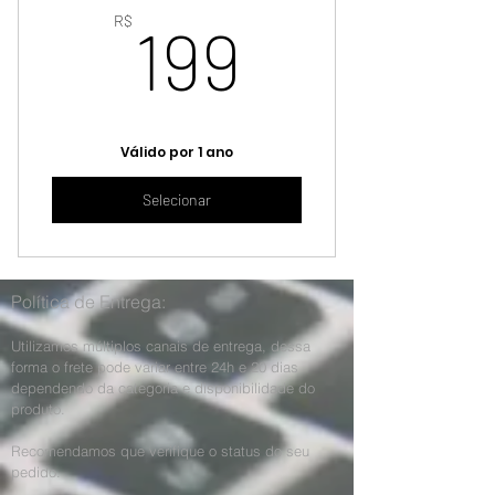
199R$
R$
199
Válido por 1 ano
Selecionar
Política de Entrega:
Utilizamos múltiplos canais de entrega, dessa
forma o frete pode variar entre 24h e 20 dias
dependendo da categoria e disponibilidade do
produto.
Recomendamos que verifique o status do seu
pedido.