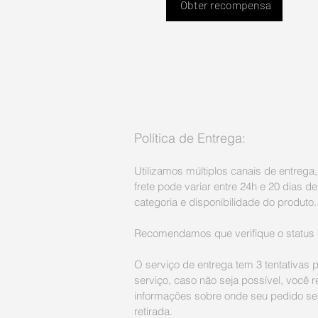
Obter recompensa
Política de Entrega:
Utilizamos múltiplos canais de entrega
frete pode variar entre 24h e 20 dias 
categoria e disponibilidade do produto.
Recomendamos que verifique o status 
O serviço de entrega tem 3 tentativas p
serviço, caso não seja possível, você 
informações sobre onde seu pedido se
retirada.