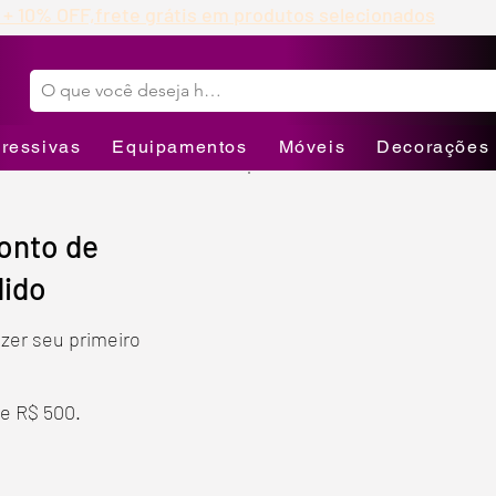
 + 10% OFF,
frete grátis em produtos selecionados
ressivas
Equipamentos
Móveis
Decorações
onto de
dido
zer seu primeiro
de R$ 500.