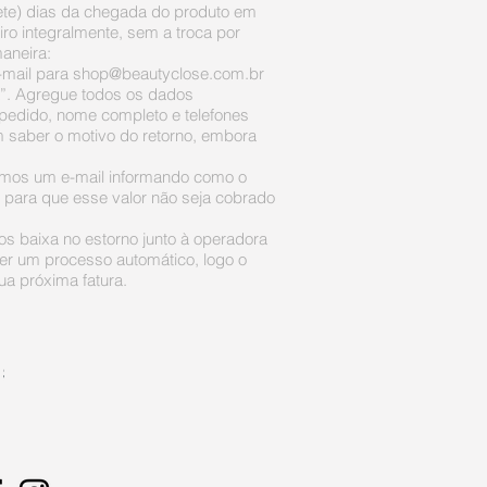
ete) dias da chegada do produto em
ro integralmente, sem a troca por
aneira:
-mail para
shop@beautyclose.com.br
”. Agregue todos os dados
pedido, nome completo e telefones
m saber o motivo do retorno, embora
emos um e-mail informando como o
o para que esse valor não seja cobrado
s baixa no estorno junto à operadora
ser um processo automático, logo o
a próxima fatura.